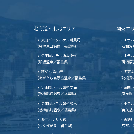
北海道・東北エリア
関東エ
東山パークホテル新風月
ホテ
(会津東山温泉／福島県)
(石和温
伊東園ホテル飯坂 叶や
ホテル
(飯坂温泉／福島県)
(湯河原
鏡が池 碧山亭
伊東園
(あだたら高原岳温泉／福島県)
(箱根湯
伊東園ホテル磐梯向滝
南国
(磐梯熱海温泉／福島県)
(南房総
伊東園ホテル磐梯和水
ホテル
(磐梯熱海温泉／福島県)
(奥久慈
湯守ホテル大観
鬼怒川
(つなぎ温泉／岩手県)
(鬼怒川