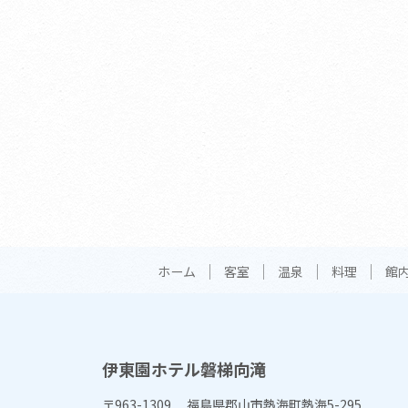
ホーム
客室
温泉
料理
館
伊東園ホテル磐梯向滝
〒963-1309 福島県郡山市熱海町熱海5-295