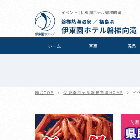
イベント | 伊東園ホテル磐梯向滝
磐梯熱海温泉 ／ 福島県
伊東園ホテル磐梯向滝
ホーム
客室
温泉
総合TOP
伊東園ホテル磐梯向滝HOME
イ