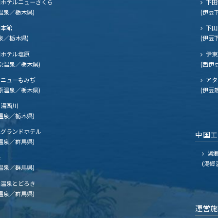
ホテルニューさくら
下田
温泉／栃木県)
(伊豆
閣本館
下田
泉／栃木県)
(伊豆
ホテル塩原
伊東
原温泉／栃木県)
(西伊
ニューもみぢ
アタ
原温泉／栃木県)
(伊豆
湯西川
温泉／栃木県)
グランドホテル
中国
温泉／群馬県)
湯郷
夫
(湯郷
温泉／群馬県)
温泉とどろき
温泉／群馬県)
運営