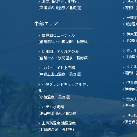
湯の川観光ホテル祥苑
伊東園
(函館湯の川温泉／北海道)
(鬼怒川
一柳
中部エリア
(川治温
伊東園
白樺湖ビューホテル
(那須塩
(信州蓼科・白樺湖畔／長野県)
ホテル
伊東園ホテル浅間の湯
(那須塩
(信州松本・浅間温泉／長野県)
ホテル
リバーサイド上田館
(湯西川
(戸倉上山田温泉／長野県)
伊香保
小諸グランドキャッスルホテ
(伊香保
ル
(小諸温泉／長野県)
金太
(伊香保
ホテル水明館
(湯田中渋温泉／長野県)
伊香保
(伊香保
上諏訪温泉 油屋旅館
(上諏訪温泉／長野県)