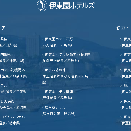
リア
伊豆・
ル君佳
伊東園ホテル四万
伊東
泉／山梨県)
(四万温泉／群馬県)
(伊豆
四季彩
伊東園ホテル尾瀬老神山楽荘
伊東
温泉／神奈川県)
(尾瀬老神温泉／群馬県)
(伊豆
ホテル箱根湯本
ホテル湯の陣
伊東
本温泉／神奈川県)
(水上温泉郷ゆびそ温泉／群馬
(伊豆
県)
ホテル
熱川
白浜温泉／千葉県)
伊東園ホテル草津
(伊豆
(草津温泉／群馬県)
奥久慈館
伊東
大子温泉／茨城県)
猿ヶ京ホテル
(伊豆
(猿ヶ京温泉／群馬県)
ロイヤルホテル
伊東
温泉／栃木県)
(伊豆