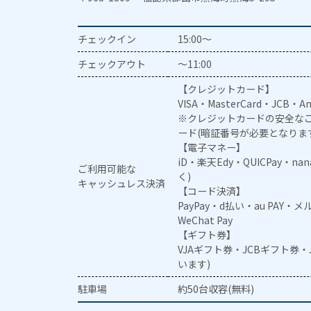
チェックイン
15:00～
チェックアウト
～11:00
【クレジットカード】
VISA・MasterCard・JCB・Am
※クレジットカードの安全なご
ード(暗証番号が必要となりま
【電子マネー】
iD・楽天Edy・QUICPay・na
ご利用可能な
く)
キャッシュレス決済
【コード決済】
PayPay・d払い・au PAY・
WeChat Pay
【ギフト券】
VJAギフト券・JCBギフト券
います)
駐車場
約50台収容(無料)