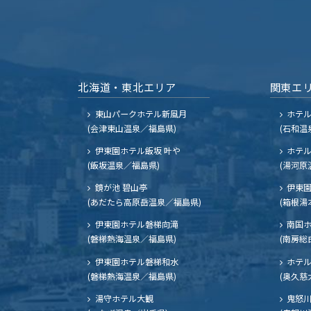
北海道・東北エリア
関東エ
東山パークホテル新風月
ホテ
(会津東山温泉／福島県)
(石和温
伊東園ホテル飯坂 叶や
ホテル
(飯坂温泉／福島県)
(湯河原
鏡が池 碧山亭
伊東園
(あだたら高原岳温泉／福島県)
(箱根湯
伊東園ホテル磐梯向滝
南国
(磐梯熱海温泉／福島県)
(南房総
伊東園ホテル磐梯和水
ホテル
(磐梯熱海温泉／福島県)
(奥久慈
湯守ホテル大観
鬼怒川