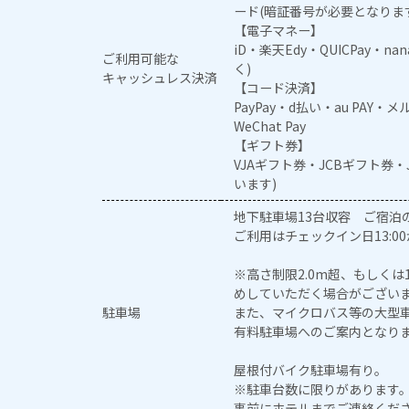
ード(暗証番号が必要となりま
【電子マネー】
iD・楽天Edy・QUICPay・na
ご利用可能な
く)
キャッシュレス決済
【コード決済】
PayPay・d払い・au PAY・
WeChat Pay
【ギフト券】
VJAギフト券・JCBギフト券
います)
地下駐車場13台収容 ご宿泊
ご利用はチェックイン日13:00
※高さ制限2.0m超、もしく
めしていただく場合がござい
駐車場
また、マイクロバス等の大型
有料駐車場へのご案内となり
屋根付バイク駐車場有り。
※駐車台数に限りがあります
事前にホテルまでご連絡くだ