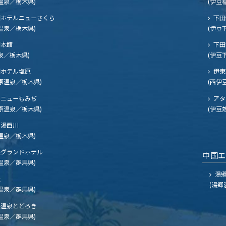
温泉／栃木県)
(伊豆
ホテルニューさくら
下田
温泉／栃木県)
(伊豆
閣本館
下田
泉／栃木県)
(伊豆
ホテル塩原
伊東
原温泉／栃木県)
(西伊
ニューもみぢ
アタ
原温泉／栃木県)
(伊豆
湯西川
温泉／栃木県)
グランドホテル
中国
温泉／群馬県)
湯郷
夫
(湯郷
温泉／群馬県)
温泉とどろき
温泉／群馬県)