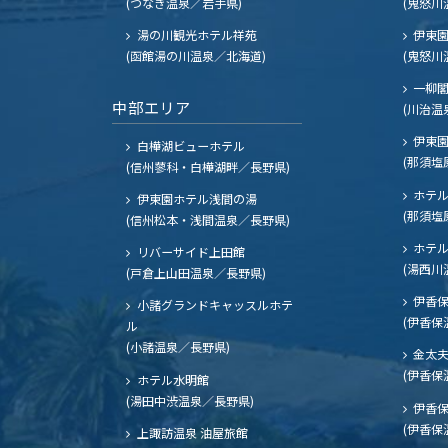
(つなぎ温泉／岩手県)
(鬼怒川
湯の川観光ホテル祥苑
伊東園
(函館湯の川温泉／北海道)
(鬼怒川
一柳
中部エリア
(川治温
伊東園
白樺湖ビューホテル
(那須塩
(信州蓼科・白樺湖畔／長野県)
ホテル
伊東園ホテル浅間の湯
(那須塩
(信州松本・浅間温泉／長野県)
ホテル
リバーサイド上田館
(湯西川
(戸倉上山田温泉／長野県)
伊香保
小諸グランドキャッスルホテ
(伊香保
ル
(小諸温泉／長野県)
金太
(伊香保
ホテル水明館
(湯田中渋温泉／長野県)
伊香保
(伊香保
上諏訪温泉 油屋旅館