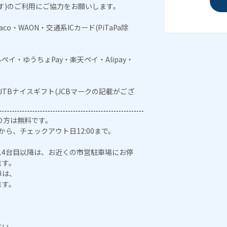
す)のご利用にご協力をお願いします。
naco・WAON・交通系ICカード(PiTaPa除
メルペイ・ゆうちょPay・楽天ペイ・Alipay・
・JTBナイスギフト(JCBマークの記載がござ
の方は無料です。
から、チェックアウト日12:00まで。
は14台目以降は、お近くの市営駐車場にお停
ます。
車は、
ます。
。
さい。