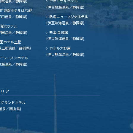
稲取温泉／静岡県)
ウオミサキホテル
(伊豆熱海温泉／静岡県)
伊東園ホテルはな岬
下田温泉／静岡県)
熱海ニューフジヤホテル
(伊豆熱海温泉／静岡県)
海浜ホテル
下田温泉／静岡県)
熱海 金城館
(伊豆熱海温泉／静岡県)
園ホテル土肥
豆土肥温泉／静岡県)
ホテル大野屋
(伊豆熱海温泉／静岡県)
ミシーズンホテル
熱海温泉／静岡県)
エリア
グランドホテル
温泉／岡山県)