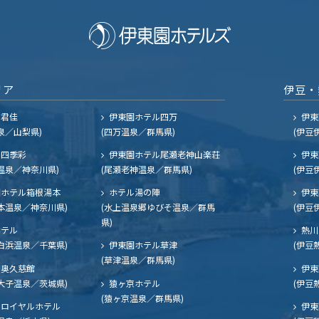
リア
伊豆・
ル君佳
伊東園ホテル四万
伊東
泉／山梨県)
(四万温泉／群馬県)
(伊豆
四季彩
伊東園ホテル尾瀬老神山楽荘
伊東
温泉／神奈川県)
(尾瀬老神温泉／群馬県)
(伊豆
ホテル箱根湯本
ホテル湯の陣
伊東
本温泉／神奈川県)
(水上温泉郷ゆびそ温泉／群馬
(伊豆
県)
ホテル
熱川
白浜温泉／千葉県)
伊東園ホテル草津
(伊豆
(草津温泉／群馬県)
奥久慈館
伊東
大子温泉／茨城県)
猿ヶ京ホテル
(伊豆
(猿ヶ京温泉／群馬県)
ロイヤルホテル
伊東