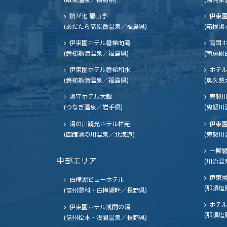
鏡が池 碧山亭
伊東園
(あだたら高原岳温泉／福島県)
(箱根湯
伊東園ホテル磐梯向滝
南国
(磐梯熱海温泉／福島県)
(南房総
伊東園ホテル磐梯和水
ホテル
(磐梯熱海温泉／福島県)
(奥久慈
湯守ホテル大観
鬼怒川
(つなぎ温泉／岩手県)
(鬼怒川
湯の川観光ホテル祥苑
伊東園
(函館湯の川温泉／北海道)
(鬼怒川
一柳
中部エリア
(川治温
伊東園
白樺湖ビューホテル
(那須塩
(信州蓼科・白樺湖畔／長野県)
ホテル
伊東園ホテル浅間の湯
(那須塩
(信州松本・浅間温泉／長野県)