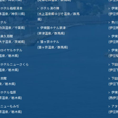
ホテル箱根湯本
ホテル湯の陣
伊東
本温泉／神奈川県)
(水上温泉郷ゆびそ温泉／群馬
(伊豆
県)
ホテル
熱川
白浜温泉／千葉県)
伊東園ホテル草津
(伊豆
(草津温泉／群馬県)
奥久慈館
伊東
大子温泉／茨城県)
猿ヶ京ホテル
(伊豆
(猿ヶ京温泉／群馬県)
ロイヤルホテル
伊東
温泉／栃木県)
(伊豆
ホテルニューさくら
下田
温泉／栃木県)
(伊豆
閣本館
下田
泉／栃木県)
(伊豆
ホテル塩原
伊東
原温泉／栃木県)
(西伊
ニューもみぢ
アタ
原温泉／栃木県)
(伊豆