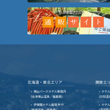
北海道・東北エリア
関東エ
東山パークホテル新風月
ホテ
(会津東山温泉／福島県)
(石和温
伊東園ホテル飯坂 叶や
ホテル
(飯坂温泉／福島県)
(湯河原