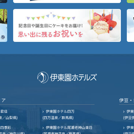
リア
伊豆・
ル君佳
伊東園ホテル四万
伊東
泉／山梨県)
(四万温泉／群馬県)
(伊豆
四季彩
伊東園ホテル尾瀬老神山楽荘
伊東
温泉／神奈川県)
(尾瀬老神温泉／群馬県)
(伊豆