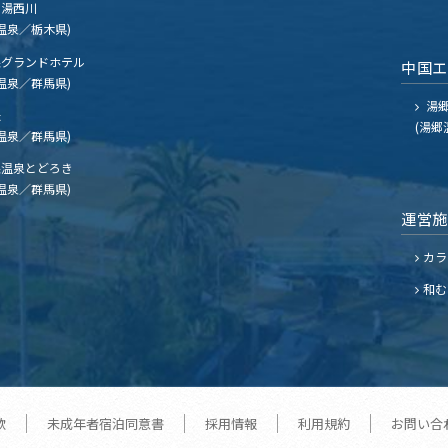
湯西川
温泉／栃木県)
グランドホテル
中国
温泉／群馬県)
湯郷
夫
(湯郷
温泉／群馬県)
温泉とどろき
温泉／群馬県)
運営
カラ
和む
款
未成年者宿泊同意書
採用情報
利用規約
お問い合