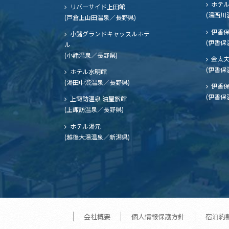
ホテル
リバーサイド上田館
(湯西川
(戸倉上山田温泉／長野県)
伊香保
小諸グランドキャッスルホテ
(伊香保
ル
(小諸温泉／長野県)
金太
(伊香保
ホテル水明館
(湯田中渋温泉／長野県)
伊香保
(伊香保
上諏訪温泉 油屋旅館
(上諏訪温泉／長野県)
ホテル湯元
(越後大湯温泉／新潟県)
会社概要
個人情報保護方針
宿泊約